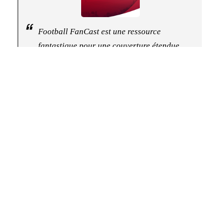
Football FanCast est une ressource
fantastique pour une couverture étendue
et une analyse perspicace de tout ce qui
touche au football. C'est un excellent
partenaire avec lequel nous avons
travaillé pour fournir un contenu de
haute qualité aux fans de Liverpool du
monde entier et qui joue un rôle essentiel
dans l'univers du football
Football Fancast et FootballTransfers se