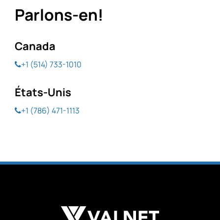
Parlons-en!
Canada
+1 (514) 733-1010
États-Unis
+1 (786) 471-1113