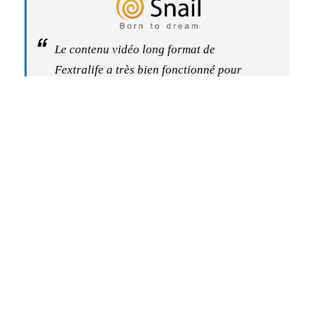
Le contenu vidéo long format de
Fextralife a très bien fonctionné pour
nous, et la rapidité avec laquelle
l’équipe a capturé et transformé des
concepts en vidéos soignées était
vraiment phénoménale. Dans l’ensemble,
une expérience parfaitement fluide et
excellente !