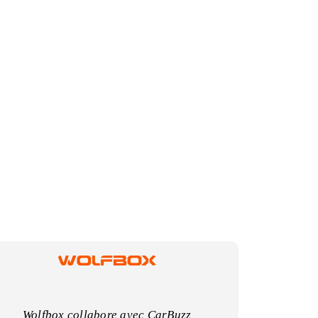
Wolfbox collabore avec CarBuzz