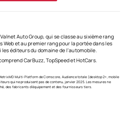
 Valnet Auto Group, qui se classe au sixième rang
es Web et au premier rang pour la portée dans les
 les éditeurs du domaine de l’automobile.
 comprend CarBuzz, TopSpeed et HotCars.
etrixMD Multi-Platform de Comscore, Audience totale (desktop 2+, mobile
diteurs qui ne produisent pas de contenu, janvier 2025. Les mesures ne
é, des fabricants d’équipement et des fournisseurs tiers.